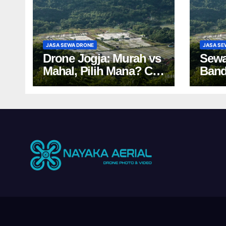
JASA SEWA DRONE
JASA SE
Drone Jogja: Murah vs
Sewa
Mahal, Pilih Mana? Cek
Band
Harga Sewa Drone
Tips
Yogyakarta!