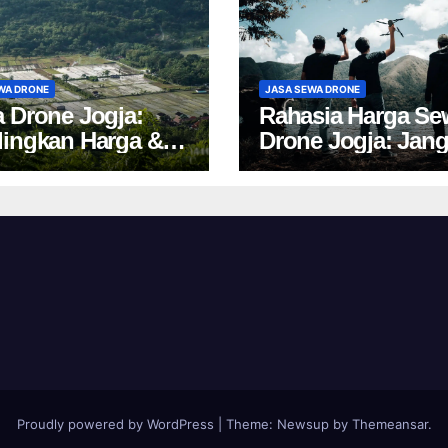
WA DRONE
JASA SEWA DRONE
 Drone Jogja:
Rahasia Harga Se
ingkan Harga &
Drone Jogja: Jan
 Cuan 2024!
Salah Pilih, Rugi!
Proudly powered by WordPress
|
Theme:
Newsup
by
Themeansar
.