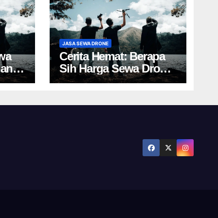
JASA SEWA DRONE
wa
Cerita Hemat: Berapa
gan
Sih Harga Sewa Drone
Yogyakarta?