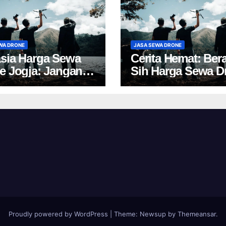
WA DRONE
JASA SEWA DRONE
sia Harga Sewa
Cerita Hemat: Ber
e Jogja: Jangan
Sih Harga Sewa D
 Pilih, Rugi!
Yogyakarta?
Proudly powered by WordPress
|
Theme:
Newsup
by
Themeansar
.