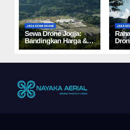
JASA SEWA DRONE
JASA SE
Sewa Drone Jogja:
Raha
Bandingkan Harga &
Dron
Tips Cuan 2024!
Salah