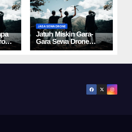
JASA SEWA DRONE
apa
Jatuh Miskin Gara-
rone
Gara Sewa Drone
Yogya? Cek Harga Ini!