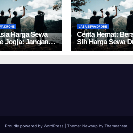
WA DRONE
JASA SEWA DRONE
sia Harga Sewa
Cerita Hemat: Ber
e Jogja: Jangan
Sih Harga Sewa D
 Pilih, Rugi!
Yogyakarta?
Proudly powered by WordPress
|
Theme:
Newsup
by
Themeansar
.