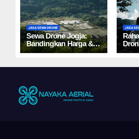
JASA SEWA DRONE
JASA SE
Sewa Drone Jogja:
Raha
Bandingkan Harga &
Dron
Tips Cuan 2024!
Salah