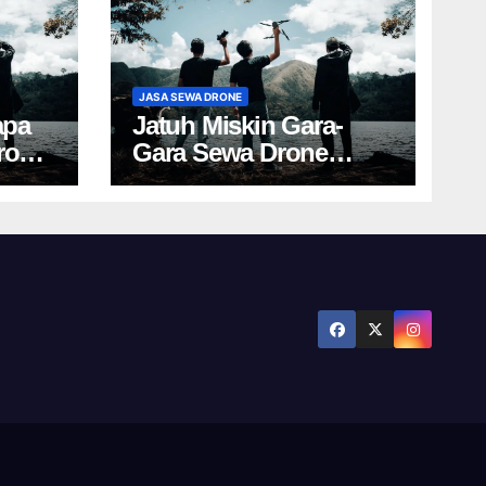
JASA SEWA DRONE
apa
Jatuh Miskin Gara-
rone
Gara Sewa Drone
Yogya? Cek Harga Ini!