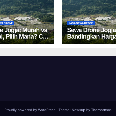
WA DRONE
JASA SEWA DRONE
e Jogja: Murah vs
Sewa Drone Jogja
l, Pilih Mana? Cek
Bandingkan Harg
a Sewa Drone
Tips Cuan 2024!
akarta!
Proudly powered by WordPress
|
Theme:
Newsup
by
Themeansar
.