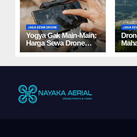
JASA SEWA DRONE
JASA SE
Yogya Gak Main-Main:
Dron
Harga Sewa Drone
Maha
Bikin Kaget!
Harg
Yogy