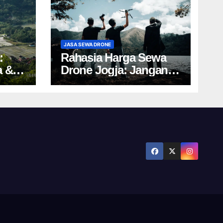
JASA SEWA DRONE
:
Rahasia Harga Sewa
a &
Drone Jogja: Jangan
Salah Pilih, Rugi!