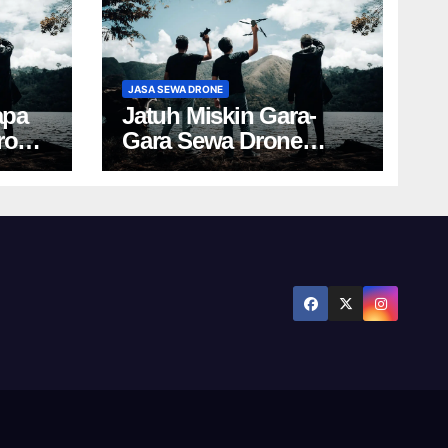
JASA SEWA DRONE
apa
Jatuh Miskin Gara-
rone
Gara Sewa Drone
Yogya? Cek Harga Ini!