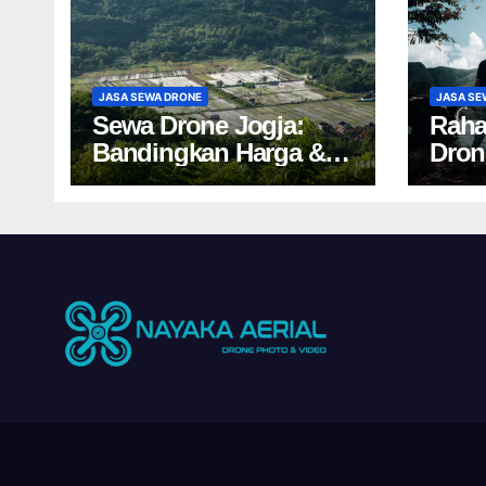
JASA SEWA DRONE
JASA SE
Sewa Drone Jogja:
Raha
Bandingkan Harga &
Dron
Tips Cuan 2024!
Salah