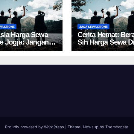
WA DRONE
JASA SEWA DRONE
sia Harga Sewa
Cerita Hemat: Ber
e Jogja: Jangan
Sih Harga Sewa D
 Pilih, Rugi!
Yogyakarta?
Proudly powered by WordPress
|
Theme:
Newsup
by
Themeansar
.