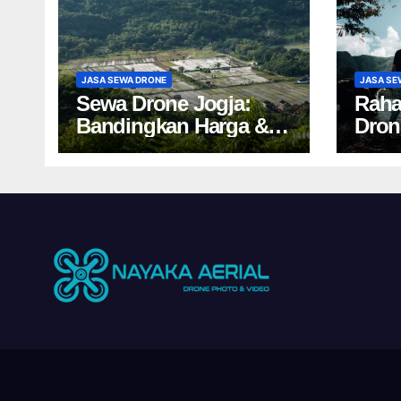
JASA SEWA DRONE
JASA SE
Sewa Drone Jogja:
Raha
Bandingkan Harga &
Dron
Tips Cuan 2024!
Salah