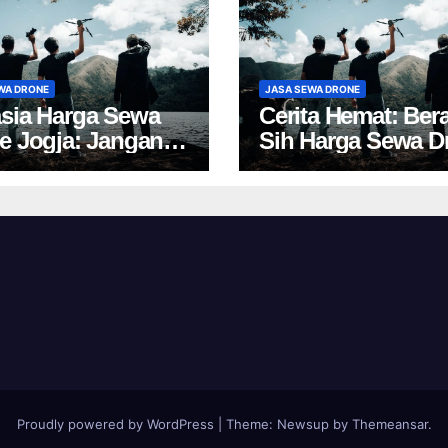
WA DRONE
JASA SEWA DRONE
sia Harga Sewa
Cerita Hemat: Ber
e Jogja: Jangan
Sih Harga Sewa D
 Pilih, Rugi!
Yogyakarta?
Proudly powered by WordPress
|
Theme:
Newsup
by
Themeansar
.