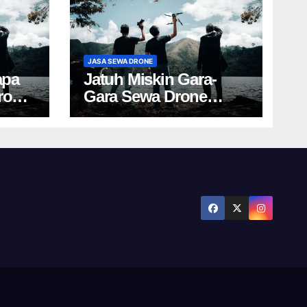
JASA SEWA DRONE
apa
Jatuh Miskin Gara-
rone
Gara Sewa Drone
Yogya? Cek Harga Ini!