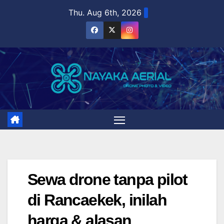
Skip
Thu. Aug 6th, 2026
to
content
Sewa drone tanpa pilot
di Rancaekek, inilah
harga & alasan