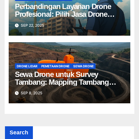
Perbandingan Layanan Drone
Profesional: Pilih Jasa Drone
Terbaik untuk Proyek Anda
SEP 22, 2025
DRONE LIDAR
PEMETAAN DRONE
SEWA DRONE
Sewa Drone untuk Survey
Tambang: Mapping Tambang
Profesional Lebih Cepat & Akurat
SEP 8, 2025
Search