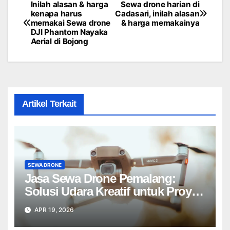
Inilah alasan & harga
Sewa drone harian di
Post
kenapa harus
Cadasari, inilah alasan
memakai Sewa drone
& harga memakainya
navigation
DJI Phantom Nayaka
Aerial di Bojong
Artikel Terkait
SEWA DRONE
Jasa Sewa Drone Pemalang:
Solusi Udara Kreatif untuk Proyek
Anda Tanpa Batas】
APR 19, 2026