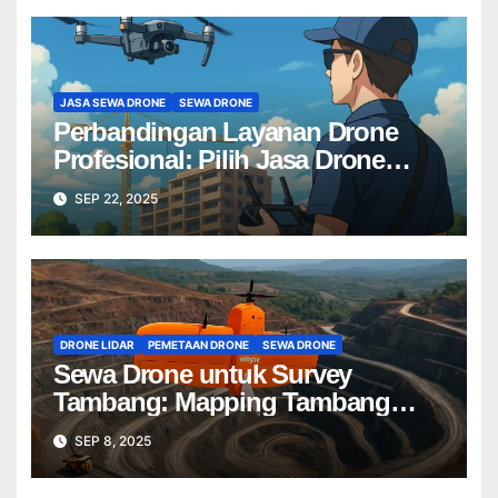
JASA SEWA DRONE
SEWA DRONE
Perbandingan Layanan Drone
Profesional: Pilih Jasa Drone
Terbaik untuk Proyek Anda
SEP 22, 2025
DRONE LIDAR
PEMETAAN DRONE
SEWA DRONE
Sewa Drone untuk Survey
Tambang: Mapping Tambang
Profesional Lebih Cepat & Akurat
SEP 8, 2025