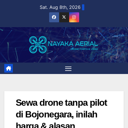
Skip
Sat. Aug 8th, 2026
to
content
Sewa drone tanpa pilot
di Bojonegara, inilah
harga & alasan