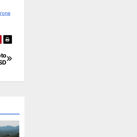
rone
oto
BSD