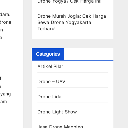
Drone Yogya? Cek Harga Ini!
.
dara.
Drone Murah Jogja: Cek Harga
drone
Sewa Drone Yogyakarta
Terbaru!
an
ti
Categories
Artikel Pilar
f
Drone – UAV
a
 yang
Drone Lidar
 jam
Drone Light Show
Jasa Drone Mapping