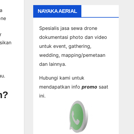
a
NAYAKA AERIAL
one
Spesialis jasa sewa drone
r
dokumentasi photo dan video
sikan
untuk event, gathering,
wedding, mapping/pemetaan
dan lainnya.
au.
Hubungi kami untuk
mendapatkan info
promo
saat
n?
ini.