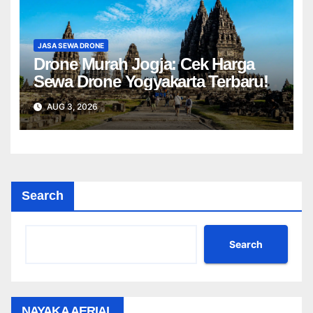
JASA SEWA DRONE
Drone Murah Jogja: Cek Harga
Sewa Drone Yogyakarta Terbaru!
AUG 3, 2026
Search
Search
NAYAKA AERIAL