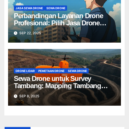
JASA SEWA DRONE
SEWA DRONE
Perbandingan Layanan Drone
Profesional: Pilih Jasa Drone
Terbaik untuk Proyek Anda
SEP 22, 2025
DRONE LIDAR
PEMETAAN DRONE
SEWA DRONE
Sewa Drone untuk Survey
Tambang: Mapping Tambang
Profesional Lebih Cepat & Akurat
SEP 8, 2025