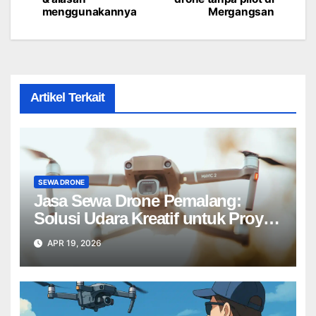
navigation
menggunakannya
Mergangsan
Artikel Terkait
SEWA DRONE
Jasa Sewa Drone Pemalang:
Solusi Udara Kreatif untuk Proyek
Anda Tanpa Batas】
APR 19, 2026