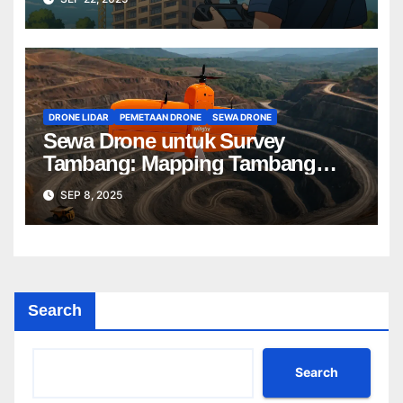
DRONE LIDAR
PEMETAAN DRONE
SEWA DRONE
Sewa Drone untuk Survey
Tambang: Mapping Tambang
Profesional Lebih Cepat & Akurat
SEP 8, 2025
Search
Search