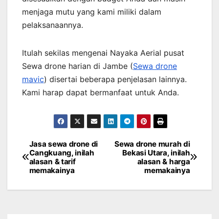
menjaga mutu yang kami miliki dalam
pelaksanaannya.
Itulah sekilas mengenai Nayaka Aerial pusat
Sewa drone harian di Jambe (
Sewa drone
mavic
) disertai beberapa penjelasan lainnya.
Kami harap dapat bermanfaat untuk Anda.
Jasa sewa drone di
Sewa drone murah di
Post
Cangkuang, inilah
Bekasi Utara, inilah
alasan & tarif
alasan & harga
navigation
memakainya
memakainya