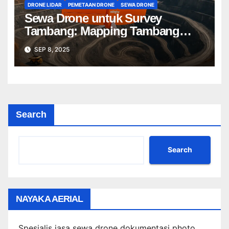
DRONE LIDAR
PEMETAAN DRONE
SEWA DRONE
Sewa Drone untuk Survey
Tambang: Mapping Tambang
Profesional Lebih Cepat & Akurat
SEP 8, 2025
Search
Search
NAYAKA AERIAL
Spesialis jasa sewa drone dokumentasi photo