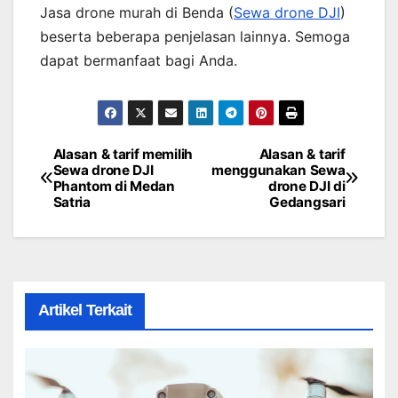
Jasa drone murah di Benda (
Sewa drone DJI
)
beserta beberapa penjelasan lainnya. Semoga
dapat bermanfaat bagi Anda.
Alasan & tarif memilih
Alasan & tarif
Post
Sewa drone DJI
menggunakan Sewa
Phantom di Medan
drone DJI di
navigation
Satria
Gedangsari
Artikel Terkait