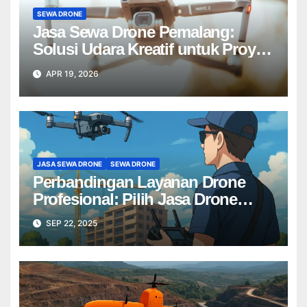
SEWA DRONE
Jasa Sewa Drone Pemalang:
Solusi Udara Kreatif untuk Proyek
Anda Tanpa Batas】
APR 19, 2026
JASA SEWA DRONE
SEWA DRONE
Perbandingan Layanan Drone
Profesional: Pilih Jasa Drone
Terbaik untuk Proyek Anda
SEP 22, 2025