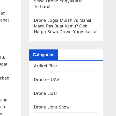
Sewa Drone Yogyakarta
Terbaru!
jadi
dapat
Drone Jogja Murah vs Mahal:
Mana Pas Buat Kamu? Cek
Harga Sewa Drone Yogyakarta!
Categories
au,
ngat
Artikel Pilar
sebab
Drone – UAV
Drone Lidar
yang
dan
Drone Light Show
an