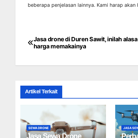
beberapa penjelasan lainnya. Kami harap akan
Jasa drone di Duren Sawit, inilah alas
Post
harga memakainya
navigation
Artikel Terkait
SEWA DRONE
JASA SE
Jasa Sewa Drone
Perb