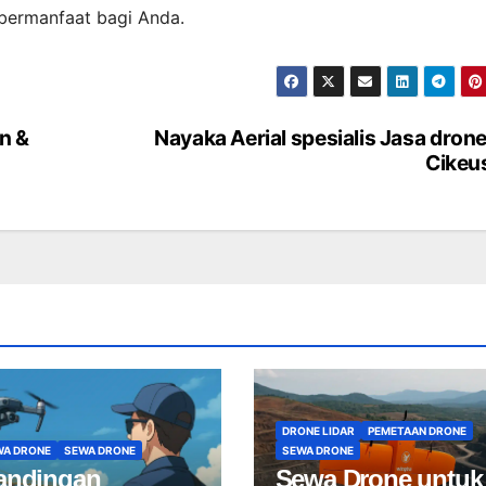
 bermanfaat bagi Anda.
an &
Nayaka Aerial spesialis Jasa drone
Cikeu
DRONE LIDAR
PEMETAAN DRONE
WA DRONE
SEWA DRONE
SEWA DRONE
andingan
Sewa Drone untuk