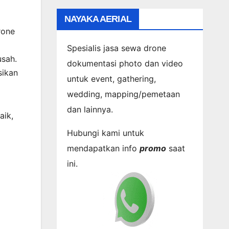
NAYAKA AERIAL
rone
Spesialis jasa sewa drone
usah.
dokumentasi photo dan video
sikan
untuk event, gathering,
wedding, mapping/pemetaan
dan lainnya.
aik,
Hubungi kami untuk
mendapatkan info
promo
saat
ini.