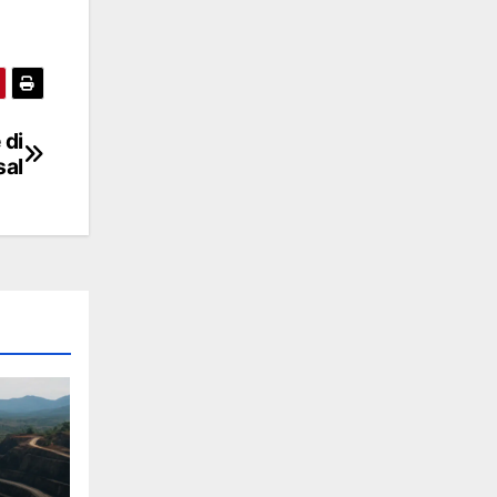
 di
sal