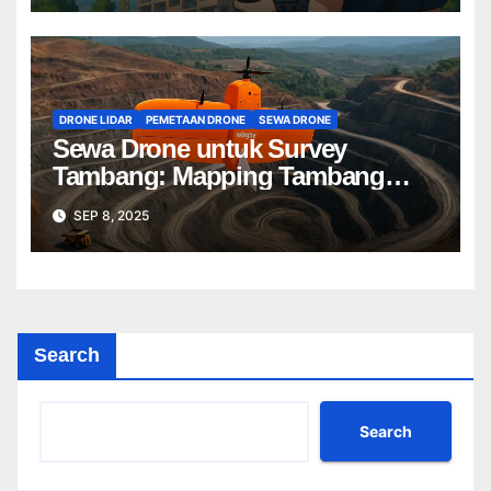
DRONE LIDAR
PEMETAAN DRONE
SEWA DRONE
Sewa Drone untuk Survey
Tambang: Mapping Tambang
Profesional Lebih Cepat & Akurat
SEP 8, 2025
Search
Search