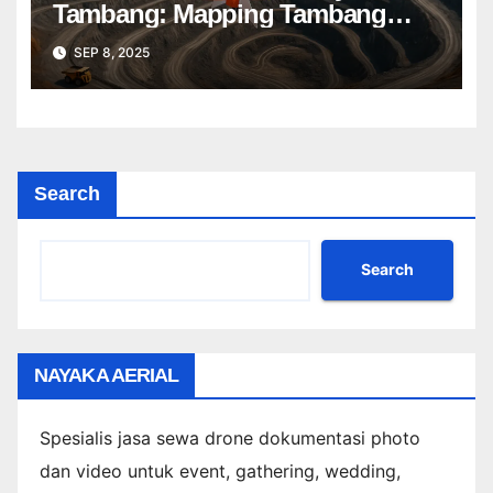
Tambang: Mapping Tambang
Profesional Lebih Cepat & Akurat
SEP 8, 2025
Search
Search
NAYAKA AERIAL
Spesialis jasa sewa drone dokumentasi photo
dan video untuk event, gathering, wedding,