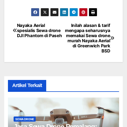
Nayaka Aerial
Inilah alasan & tarif
Post
spesialis Sewa drone
mengapa seharusnya
DJI Phantom di Paseh
memakai Sewa drone
navigation
murah Nayaka Aerial
di Greenwich Park
BSD
Artikel Terkait
SEWA DRONE
Jasa Sewa Drone Pemalang: