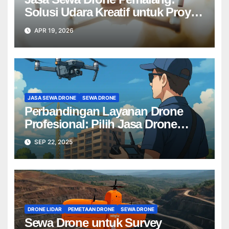
Solusi Udara Kreatif untuk Proyek
Anda Tanpa Batas】
APR 19, 2026
JASA SEWA DRONE
SEWA DRONE
Perbandingan Layanan Drone
Profesional: Pilih Jasa Drone
Terbaik untuk Proyek Anda
SEP 22, 2025
DRONE LIDAR
PEMETAAN DRONE
SEWA DRONE
Sewa Drone untuk Survey