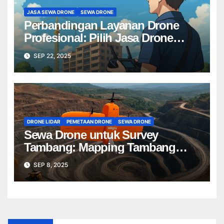
JASA SEWA DRONE
SEWA DRONE
Perbandingan Layanan Drone
Profesional: Pilih Jasa Drone
Terbaik untuk Proyek Anda
SEP 22, 2025
DRONE LIDAR
PEMETAAN DRONE
SEWA DRONE
Sewa Drone untuk Survey
Tambang: Mapping Tambang
Profesional Lebih Cepat & Akurat
SEP 8, 2025