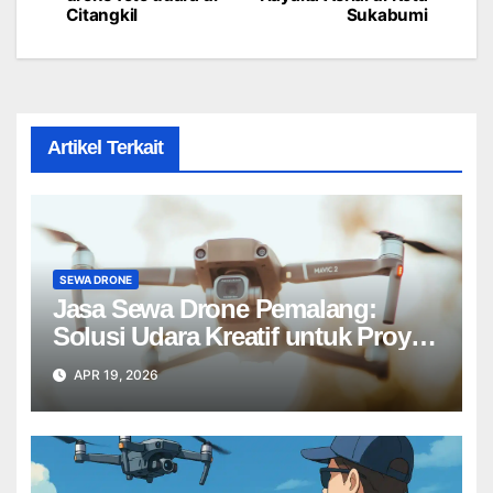
navigation
Citangkil
Sukabumi
Artikel Terkait
SEWA DRONE
Jasa Sewa Drone Pemalang:
Solusi Udara Kreatif untuk Proyek
Anda Tanpa Batas】
APR 19, 2026