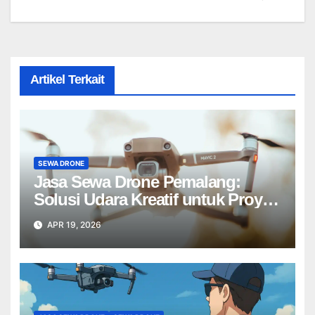
Artikel Terkait
SEWA DRONE
Jasa Sewa Drone Pemalang:
Solusi Udara Kreatif untuk Proyek
Anda Tanpa Batas】
APR 19, 2026