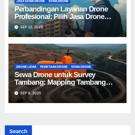
JASA SEWA DRONE
SEWA DRONE
Perbandingan Layanan Drone
Profesional: Pilih Jasa Drone
Terbaik untuk Proyek Anda
SEP 22, 2025
DRONE LIDAR
PEMETAAN DRONE
SEWA DRONE
Sewa Drone untuk Survey
Tambang: Mapping Tambang
Profesional Lebih Cepat & Akurat
SEP 8, 2025
Search