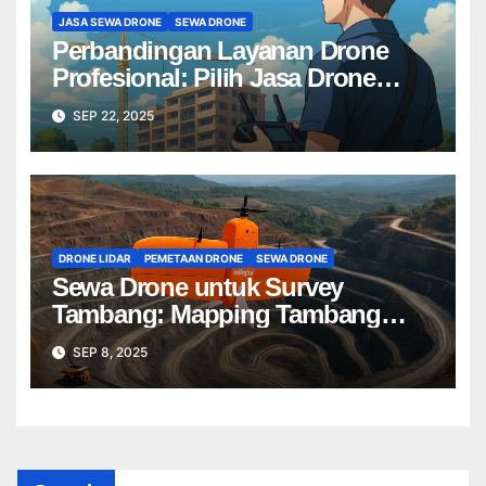
JASA SEWA DRONE
SEWA DRONE
Perbandingan Layanan Drone
Profesional: Pilih Jasa Drone
Terbaik untuk Proyek Anda
SEP 22, 2025
DRONE LIDAR
PEMETAAN DRONE
SEWA DRONE
Sewa Drone untuk Survey
Tambang: Mapping Tambang
Profesional Lebih Cepat & Akurat
SEP 8, 2025