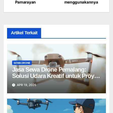
navigation
Pamarayan
menggunakannya
Artikel Terkait
SEWA DRONE
Jasa Sewa Drone Pemalang:
Solusi Udara Kreatif untuk Proyek
Anda Tanpa Batas】
APR 19, 2026