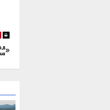
)
DJI
rua