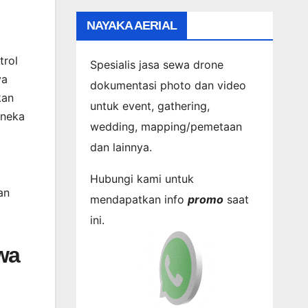
NAYAKA AERIAL
trol
Spesialis jasa sewa drone
ya
dokumentasi photo dan video
kan
untuk event, gathering,
aneka
wedding, mapping/pemetaan
dan lainnya.
Hubungi kami untuk
an
mendapatkan info
promo
saat
ini.
wa