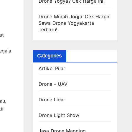
Drone Yogya? Cek Harga Ini!
Drone Murah Jogja: Cek Harga
Sewa Drone Yogyakarta
Terbaru!
at
egala
Categories
Artikel Pilar
Drone – UAV
Drone Lidar
au,
if
Drone Light Show
Jasa Drone Mapping