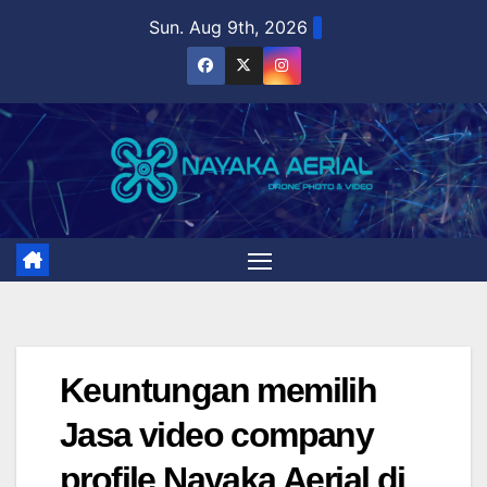
Skip
Sun. Aug 9th, 2026
to
content
Keuntungan memilih
Jasa video company
profile Nayaka Aerial di