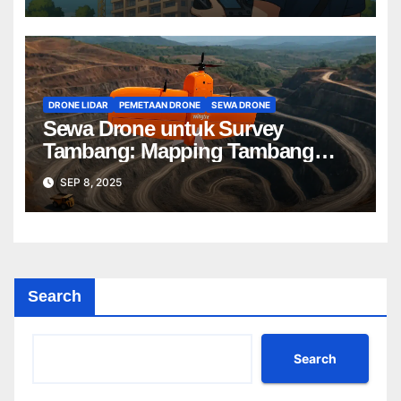
DRONE LIDAR
PEMETAAN DRONE
SEWA DRONE
Sewa Drone untuk Survey
Tambang: Mapping Tambang
Profesional Lebih Cepat & Akurat
SEP 8, 2025
Search
Search