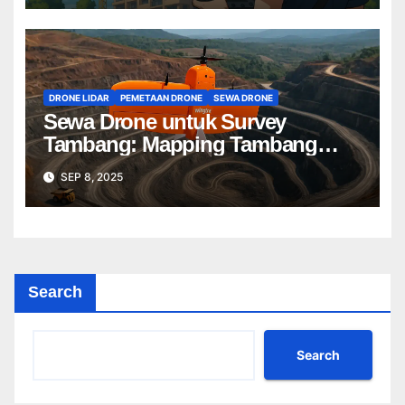
DRONE LIDAR
PEMETAAN DRONE
SEWA DRONE
Sewa Drone untuk Survey
Tambang: Mapping Tambang
Profesional Lebih Cepat & Akurat
SEP 8, 2025
Search
Search