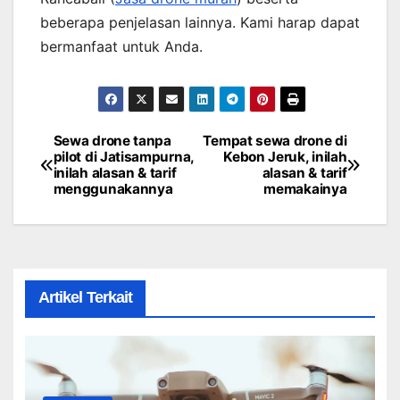
beberapa penjelasan lainnya. Kami harap dapat
bermanfaat untuk Anda.
Sewa drone tanpa
Tempat sewa drone di
Post
pilot di Jatisampurna,
Kebon Jeruk, inilah
inilah alasan & tarif
alasan & tarif
navigation
menggunakannya
memakainya
Artikel Terkait