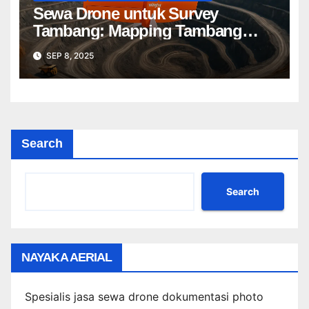
Sewa Drone untuk Survey
Tambang: Mapping Tambang
Profesional Lebih Cepat & Akurat
SEP 8, 2025
Search
Search
NAYAKA AERIAL
Spesialis jasa sewa drone dokumentasi photo