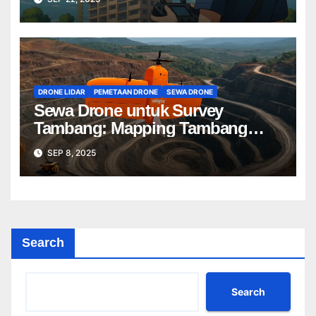
DRONE LIDAR
PEMETAAN DRONE
SEWA DRONE
Sewa Drone untuk Survey
Tambang: Mapping Tambang
Profesional Lebih Cepat & Akurat
SEP 8, 2025
Search
Search