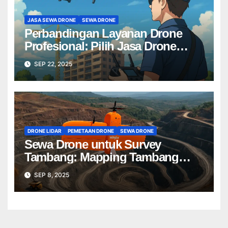
JASA SEWA DRONE
SEWA DRONE
Perbandingan Layanan Drone
Profesional: Pilih Jasa Drone
Terbaik untuk Proyek Anda
SEP 22, 2025
DRONE LIDAR
PEMETAAN DRONE
SEWA DRONE
Sewa Drone untuk Survey
Tambang: Mapping Tambang
Profesional Lebih Cepat & Akurat
SEP 8, 2025