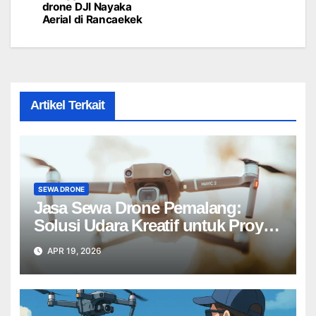
navigation
drone DJI Nayaka
Aerial di Rancaekek
Artikel Terkait
SEWA DRONE
Jasa Sewa Drone Pemalang:
Solusi Udara Kreatif untuk Proyek
Anda Tanpa Batas】
APR 19, 2026