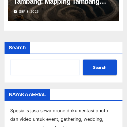
Tambang: Mapping Tambang
Profesional Lebih Cepat & Akurat
SEP 8, 2025
Search
Search
NAYAKA AERIAL
Spesialis jasa sewa drone dokumentasi photo
dan video untuk event, gathering, wedding,