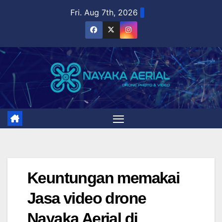
Skip
Fri. Aug 7th, 2026
to
content
Keuntungan memakai
Jasa video drone
Nayaka Aerial di