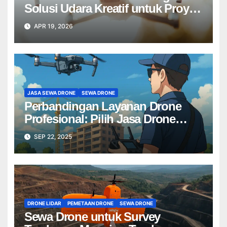
Solusi Udara Kreatif untuk Proyek
Anda Tanpa Batas】
APR 19, 2026
JASA SEWA DRONE
SEWA DRONE
Perbandingan Layanan Drone
Profesional: Pilih Jasa Drone
Terbaik untuk Proyek Anda
SEP 22, 2025
DRONE LIDAR
PEMETAAN DRONE
SEWA DRONE
Sewa Drone untuk Survey