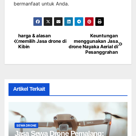
bermanfaat untuk Anda.
harga & alasan
Keuntungan
Post
memilih Jasa drone di
menggunakan Jasa
Kibin
drone Nayaka Aerial di
navigation
Pesanggrahan
Artikel Terkait
SEWA DRONE
Jasa Sewa Drone Pemalang: