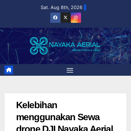
Skip
Sat. Aug 8th, 2026
to
content
Kelebihan
menggunakan Sewa
drone DJI Nayaka Aerial