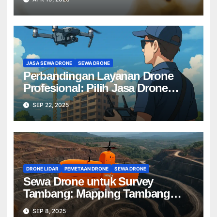
JASA SEWA DRONE
SEWA DRONE
Perbandingan Layanan Drone
Profesional: Pilih Jasa Drone
Terbaik untuk Proyek Anda
SEP 22, 2025
DRONE LIDAR
PEMETAAN DRONE
SEWA DRONE
Sewa Drone untuk Survey
Tambang: Mapping Tambang
Profesional Lebih Cepat & Akurat
SEP 8, 2025