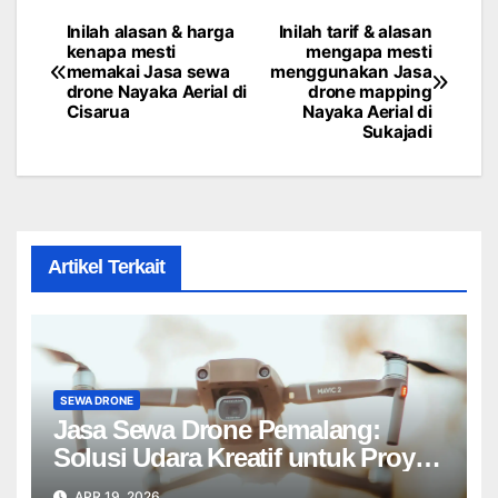
Inilah alasan & harga
Inilah tarif & alasan
Post
kenapa mesti
mengapa mesti
memakai Jasa sewa
menggunakan Jasa
navigation
drone Nayaka Aerial di
drone mapping
Cisarua
Nayaka Aerial di
Sukajadi
Artikel Terkait
SEWA DRONE
Jasa Sewa Drone Pemalang:
Solusi Udara Kreatif untuk Proyek
Anda Tanpa Batas】
APR 19, 2026