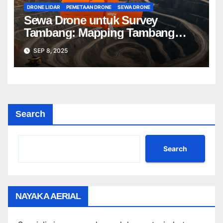
DRONE LIDAR
PEMETAAN DRONE
SEWA DRONE
Sewa Drone untuk Survey
Tambang: Mapping Tambang
Profesional Lebih Cepat & Akurat
SEP 8, 2025
Search
Search
NAYAKA AERIAL