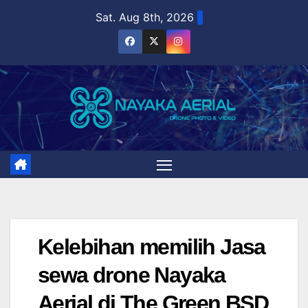
Skip
Sat. Aug 8th, 2026
to
content
Kelebihan memilih Jasa
sewa drone Nayaka
Aerial di The Green BSD