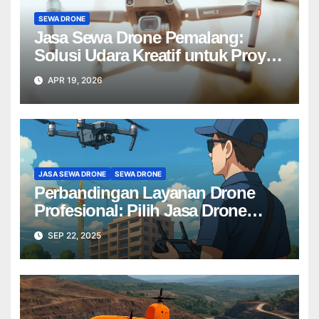
SEWA DRONE
Jasa Sewa Drone Pemalang:
Solusi Udara Kreatif untuk Proyek
Anda Tanpa Batas】
APR 19, 2026
JASA SEWA DRONE
SEWA DRONE
Perbandingan Layanan Drone
Profesional: Pilih Jasa Drone
Terbaik untuk Proyek Anda
SEP 22, 2025