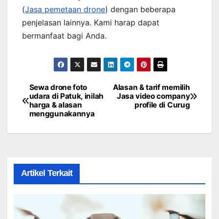
(
Jasa pemetaan drone
) dengan beberapa
penjelasan lainnya. Kami harap dapat
bermanfaat bagi Anda.
Sewa drone foto
Alasan & tarif memilih
Post
udara di Patuk, inilah
Jasa video company
harga & alasan
profile di Curug
navigation
menggunakannya
Artikel Terkait