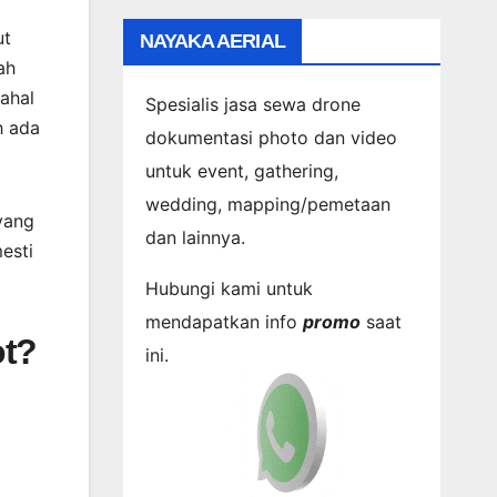
ut
NAYAKA AERIAL
ah
ahal
Spesialis jasa sewa drone
h ada
dokumentasi photo dan video
untuk event, gathering,
wedding, mapping/pemetaan
yang
dan lainnya.
esti
Hubungi kami untuk
mendapatkan info
promo
saat
ot?
ini.