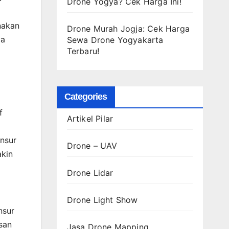
Drone Yogya? Cek Harga Ini!
nakan
Drone Murah Jogja: Cek Harga
ya
Sewa Drone Yogyakarta
Terbaru!
Categories
f
Artikel Pilar
unsur
Drone – UAV
akin
Drone Lidar
Drone Light Show
nsur
usan
Jasa Drone Mapping