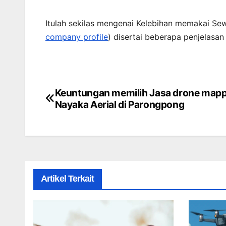
Itulah sekilas mengenai Kelebihan memakai Sew
company profile
) disertai beberapa penjelasa
Keuntungan memilih Jasa drone map
Post
Nayaka Aerial di Parongpong
navigation
Artikel Terkait