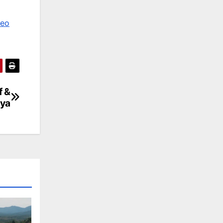
deo
f &
ya