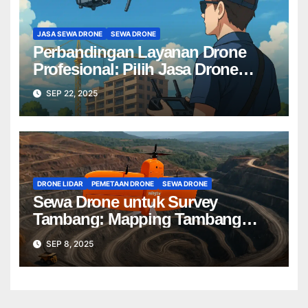
JASA SEWA DRONE
SEWA DRONE
Perbandingan Layanan Drone
Profesional: Pilih Jasa Drone
Terbaik untuk Proyek Anda
SEP 22, 2025
DRONE LIDAR
PEMETAAN DRONE
SEWA DRONE
Sewa Drone untuk Survey
Tambang: Mapping Tambang
Profesional Lebih Cepat & Akurat
SEP 8, 2025