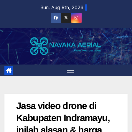
Skip
Sun. Aug 9th, 2026
to
content
Jasa video drone di
Kabupaten Indramayu,
inilah alasan & harga