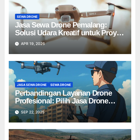
SEWA DRONE
Jasa Sewa Drone Pemalang:
Solusi Udara Kreatif untuk Proyek
Anda Tanpa Batas】
APR 19, 2026
JASA SEWA DRONE
SEWA DRONE
Perbandingan Layanan Drone
Profesional: Pilih Jasa Drone
Terbaik untuk Proyek Anda
SEP 22, 2025