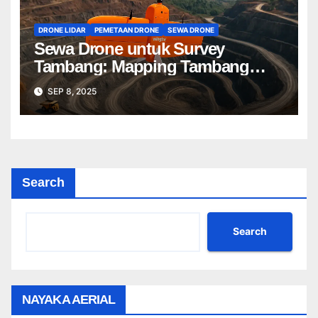
DRONE LIDAR
PEMETAAN DRONE
SEWA DRONE
Sewa Drone untuk Survey
Tambang: Mapping Tambang
Profesional Lebih Cepat & Akurat
SEP 8, 2025
Search
Search
NAYAKA AERIAL