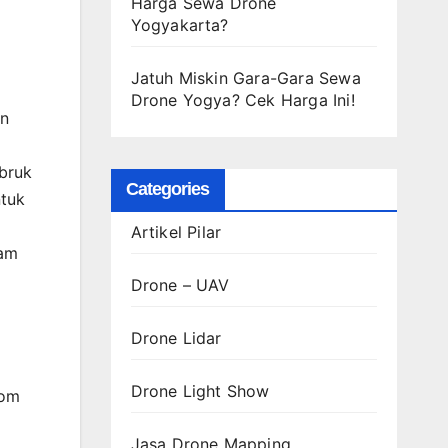
Harga Sewa Drone
Yogyakarta?
Jatuh Miskin Gara-Gara Sewa
Drone Yogya? Cek Harga Ini!
an
bruk
Categories
ntuk
Artikel Pilar
lam
Drone – UAV
Drone Lidar
Drone Light Show
tom
Jasa Drone Mapping