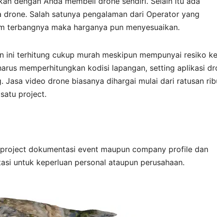
gkan dengan Anda membeli drone sendiri. Selain itu ada
 drone. Salah satunya pengalaman dari Operator yang
am terbangnya maka harganya pun menyesuaikan.
aan ini terhitung cukup murah meskipun mempunyai resiko ke
harus memperhitungkan kodisi lapangan, setting aplikasi d
Jasa video drone biasanya dihargai mulai dari ratusan rib
satu project.
 project dokumentasi event maupun company profile dan
si untuk keperluan personal ataupun perusahaan.