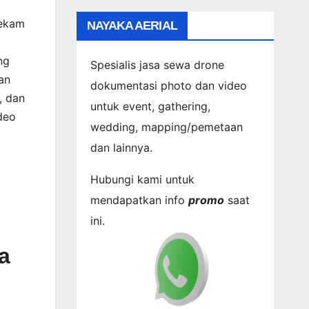
rekam
NAYAKA AERIAL
ng
Spesialis jasa sewa drone
an
dokumentasi photo dan video
, dan
untuk event, gathering,
deo
wedding, mapping/pemetaan
dan lainnya.
Hubungi kami untuk
mendapatkan info
promo
saat
ini.
a