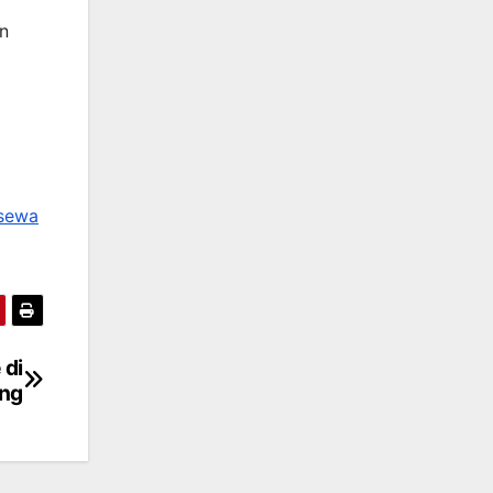
n
sewa
 di
ng