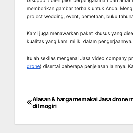
Disupport oleh pilot berpengalaman dan amat
memberikan gambar terbaik untuk Anda. Mengg
project wedding, event, pemetaan, buku tahun
Kami juga menawarkan paket khusus yang dis
kualitas yang kami miliki dalam pengerjaannya.
Itulah sekilas mengenai Jasa video company pro
drone
) disertai beberapa penjelasan lainnya. 
Alasan & harga memakai Jasa drone 
Post
di Imogiri
navigation