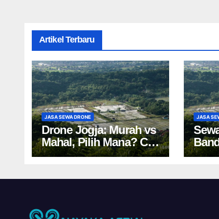
Artikel Terbaru
JASA SEWA DRONE
JASA SE
Drone Jogja: Murah vs
Sewa
Mahal, Pilih Mana? Cek
Band
Harga Sewa Drone
Tips
Yogyakarta!