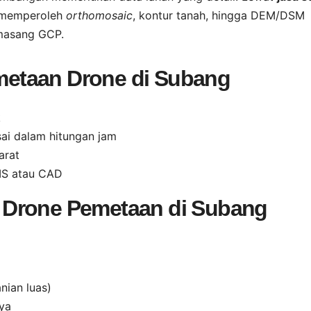
 memperoleh
orthomosaic
, kontur tanah, hingga DEM/DSM
emasang GCP.
etaan Drone di Subang
k
sai dalam hitungan jam
arat
GIS atau CAD
 Drone Pemetaan di Subang
nian luas)
ya