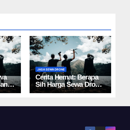
JASA SEWA DRONE
wa
Cerita Hemat: Berapa
gan
Sih Harga Sewa Drone
Yogyakarta?