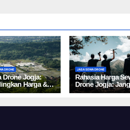
WA DRONE
JASA SEWA DRONE
 Drone Jogja:
Rahasia Harga Se
ingkan Harga &
Drone Jogja: Jan
 Cuan 2024!
Salah Pilih, Rugi!