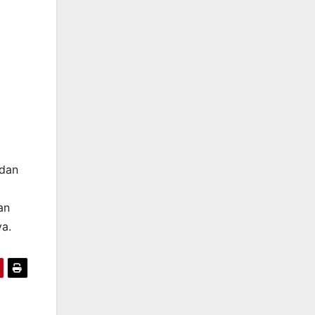
dan
an
ya.