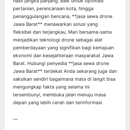
hasil jangka panjang. Baik untuk optimasi
pertanian, perencanaan kota, hingga
penanggulangan bencana, **jasa sewa drone
Jawa Barat** menawarkan solusi yang
fleksibel dan terjangkau. Mari bersama-sama
menjadikan teknologi drone sebagai alat
pemberdayaan yang signifikan bagi kemajuan
ekonomi dan kesejahteraan masyarakat Jawa
Barat. Hubungi penyedia **jasa sewa drone
Jawa Barat** terdekat Anda sekarang juga dan
saksikan sendiri bagaimana mata di langit bisa
mengungkap fakta yang selama ini
tersembunyi, membuka jalan menuju masa
depan yang lebih cerah dan terinformasi.
—