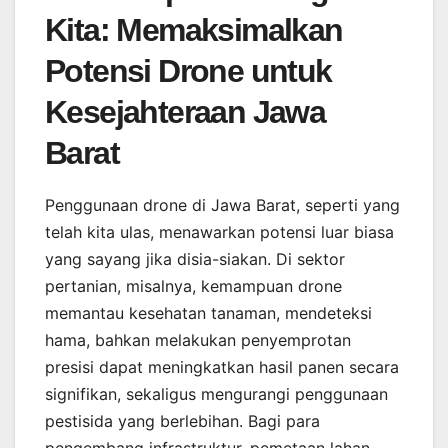
Kita: Memaksimalkan
Potensi Drone untuk
Kesejahteraan Jawa
Barat
Penggunaan drone di Jawa Barat, seperti yang
telah kita ulas, menawarkan potensi luar biasa
yang sayang jika disia-siakan. Di sektor
pertanian, misalnya, kemampuan drone
memantau kesehatan tanaman, mendeteksi
hama, bahkan melakukan penyemprotan
presisi dapat meningkatkan hasil panen secara
signifikan, sekaligus mengurangi penggunaan
pestisida yang berlebihan. Bagi para
pengembang infrastruktur, pemetaan lahan