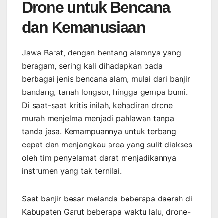
Drone untuk Bencana
dan Kemanusiaan
Jawa Barat, dengan bentang alamnya yang
beragam, sering kali dihadapkan pada
berbagai jenis bencana alam, mulai dari banjir
bandang, tanah longsor, hingga gempa bumi.
Di saat-saat kritis inilah, kehadiran drone
murah menjelma menjadi pahlawan tanpa
tanda jasa. Kemampuannya untuk terbang
cepat dan menjangkau area yang sulit diakses
oleh tim penyelamat darat menjadikannya
instrumen yang tak ternilai.
Saat banjir besar melanda beberapa daerah di
Kabupaten Garut beberapa waktu lalu, drone-