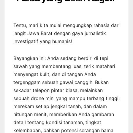
Tentu, mari kita mulai mengungkap rahasia dari
langit Jawa Barat dengan gaya jurnalistik
investigatif yang humanis!
Bayangkan ini: Anda sedang berdiri di tepi
sawah yang membentang luas, terik matahari
menyengat kulit, dan di tangan Anda
tergenggam sebuah gawai canggih. Bukan
sekadar telepon pintar biasa, melainkan
sebuah drone mini yang mampu terbang tinggi,
merekam setiap jengkal tanah, dan dalam
hitungan menit, memberikan Anda gambaran
detail tentang kondisi tanaman, tingkat
kelembaban, bahkan potensi serangan hama