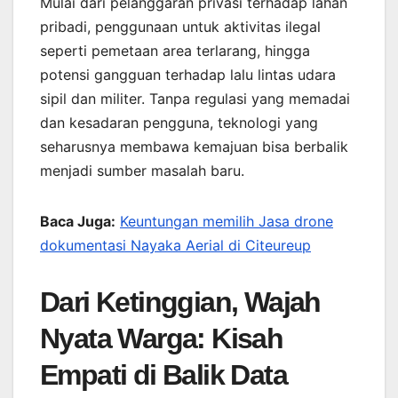
Mulai dari pelanggaran privasi terhadap lahan
pribadi, penggunaan untuk aktivitas ilegal
seperti pemetaan area terlarang, hingga
potensi gangguan terhadap lalu lintas udara
sipil dan militer. Tanpa regulasi yang memadai
dan kesadaran pengguna, teknologi yang
seharusnya membawa kemajuan bisa berbalik
menjadi sumber masalah baru.
Baca Juga:
Keuntungan memilih Jasa drone
dokumentasi Nayaka Aerial di Citeureup
Dari Ketinggian, Wajah
Nyata Warga: Kisah
Empati di Balik Data