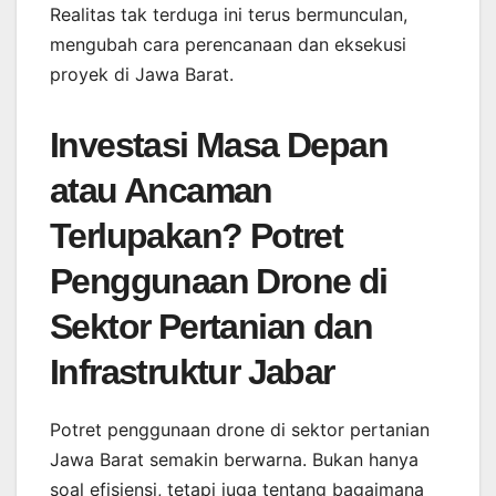
Realitas tak terduga ini terus bermunculan,
mengubah cara perencanaan dan eksekusi
proyek di Jawa Barat.
Investasi Masa Depan
atau Ancaman
Terlupakan? Potret
Penggunaan Drone di
Sektor Pertanian dan
Infrastruktur Jabar
Potret penggunaan drone di sektor pertanian
Jawa Barat semakin berwarna. Bukan hanya
soal efisiensi, tetapi juga tentang bagaimana