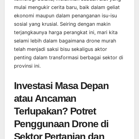
mulai mengukir cerita baru, baik dalam geliat
ekonomi maupun dalam penanganan isu-isu
sosial yang krusial. Seiring dengan makin
terjangkaunya harga perangkat ini, mari kita
selami lebih dalam bagaimana drone murah
telah menjadi saksi bisu sekaligus aktor
penting dalam transformasi berbagai sektor di
provinsi ini.
Investasi Masa Depan
atau Ancaman
Terlupakan? Potret
Penggunaan Drone di
Sektor Pertanian dan