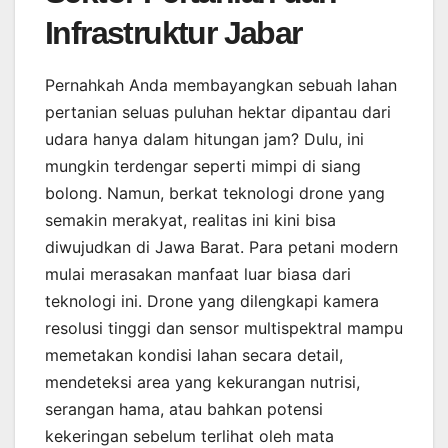
Infrastruktur Jabar
Pernahkah Anda membayangkan sebuah lahan
pertanian seluas puluhan hektar dipantau dari
udara hanya dalam hitungan jam? Dulu, ini
mungkin terdengar seperti mimpi di siang
bolong. Namun, berkat teknologi drone yang
semakin merakyat, realitas ini kini bisa
diwujudkan di Jawa Barat. Para petani modern
mulai merasakan manfaat luar biasa dari
teknologi ini. Drone yang dilengkapi kamera
resolusi tinggi dan sensor multispektral mampu
memetakan kondisi lahan secara detail,
mendeteksi area yang kekurangan nutrisi,
serangan hama, atau bahkan potensi
kekeringan sebelum terlihat oleh mata