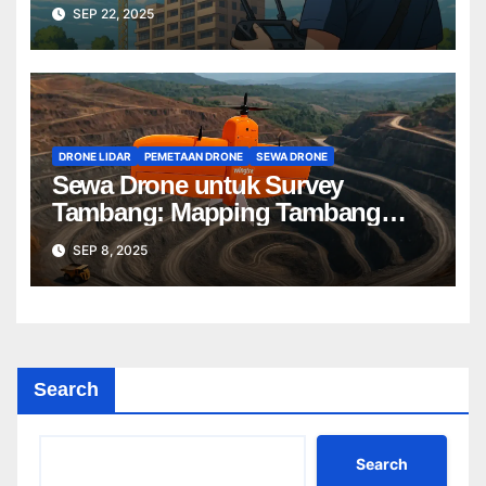
Terbaik untuk Proyek Anda
SEP 22, 2025
DRONE LIDAR
PEMETAAN DRONE
SEWA DRONE
Sewa Drone untuk Survey
Tambang: Mapping Tambang
Profesional Lebih Cepat & Akurat
SEP 8, 2025
Search
Search