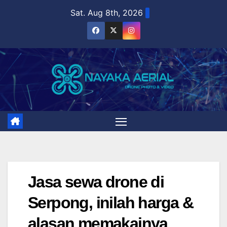
Skip
Sat. Aug 8th, 2026
to
content
Jasa sewa drone di
Serpong, inilah harga &
alasan memakainya