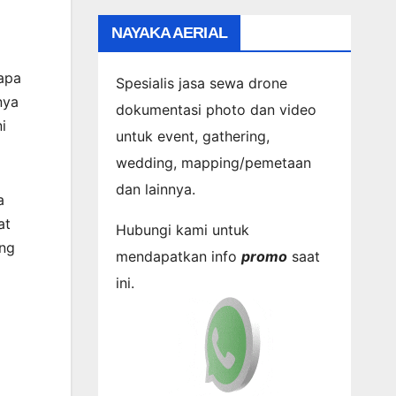
NAYAKA AERIAL
apa
Spesialis jasa sewa drone
nya
dokumentasi photo dan video
i
untuk event, gathering,
wedding, mapping/pemetaan
dan lainnya.
a
at
Hubungi kami untuk
ing
mendapatkan info
promo
saat
ini.