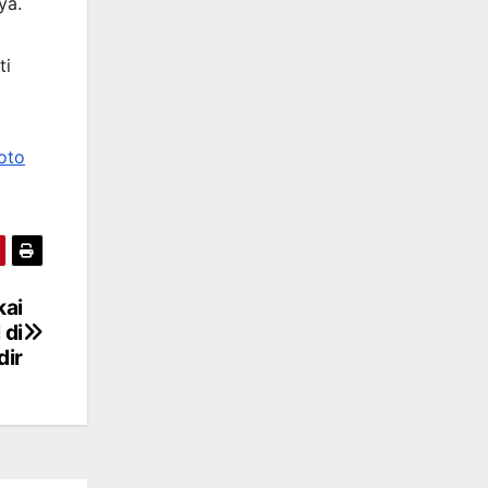
ya.
ti
oto
kai
 di
dir