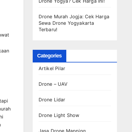
Drone Yogya? Cek Harga Ini!
Drone Murah Jogja: Cek Harga
Sewa Drone Yogyakarta
Terbaru!
awat
kaan
Categories
Artikel Pilar
Drone – UAV
Drone Lidar
tapi
murah
Drone Light Show
hi
m
Jasa Drone Mapping