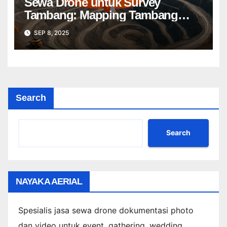
Sewa Drone untuk Survey
Tambang: Mapping Tambang
Profesional Lebih Cepat & Akurat
SEP 8, 2025
Search
Search
NAYAKA AERIAL
Spesialis jasa sewa drone dokumentasi photo
dan video untuk event, gathering, wedding,