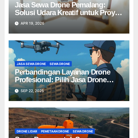
Jasa Sewa Drone Pemalang:
Solusi Udara Kreatif untuk Proyek
Anda Tanpa Batas】
APR 19, 2026
JASA SEWA DRONE
SEWA DRONE
Perbandingan Layanan Drone
Profesional: Pilih Jasa Drone
Terbaik untuk Proyek Anda
SEP 22, 2025
DRONE LIDAR
PEMETAAN DRONE
SEWA DRONE