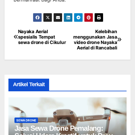
Nayaka Aerial
Kelebihan
Post
spesialis Tempat
menggunakan Jasa
sewa drone di Cikulur
video drone Nayaka
navigation
Aerial di Rancabali
Artikel Terkait
SEWA DRONE
Jasa Sewa Drone Pemalang: