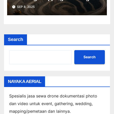
Profesional Lebih Cepat & Akurat
SEP 8, 2025
Search
Search
NAYAKA AERIAL
Spesialis jasa sewa drone dokumentasi photo
dan video untuk event, gathering, wedding,
mapping/pemetaan dan lainnya.