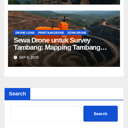
DRONE LIDAR
PEMETAAN DRONE
SEWA DRONE
Sewa Drone untuk Survey
Tambang: Mapping Tambang
Profesional Lebih Cepat & Akurat
SEP 8, 2025
Search
Search