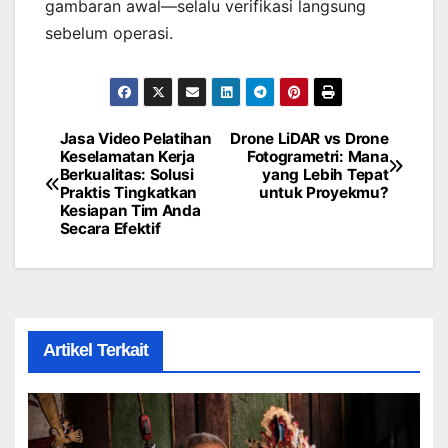
gambaran awal—selalu verifikasi langsung
sebelum operasi.
Jasa Video Pelatihan
Drone LiDAR vs Drone
Post
Keselamatan Kerja
Fotogrametri: Mana
Berkualitas: Solusi
yang Lebih Tepat
navigation
Praktis Tingkatkan
untuk Proyekmu?
Kesiapan Tim Anda
Secara Efektif
Artikel Terkait