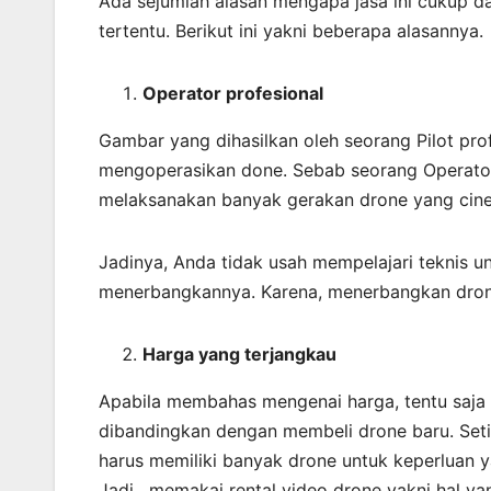
Ada sejumlah alasan mengapa jasa ini cukup 
tertentu. Berikut ini yakni beberapa alasannya.
Operator profesional
Gambar yang dihasilkan oleh seorang Pilot pro
mengoperasikan done. Sebab seorang Operato
melaksanakan banyak gerakan drone yang cine
Jadinya, Anda tidak usah mempelajari teknis 
menerbangkannya. Karena, menerbangkan dro
Harga yang terjangkau
Apabila membahas mengenai harga, tentu saja m
dibandingkan dengan membeli drone baru. Seti
harus memiliki banyak drone untuk keperluan y
Jadi, memakai rental video drone yakni hal yan