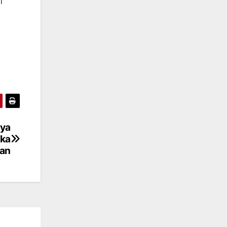
i
nya
ka
gan