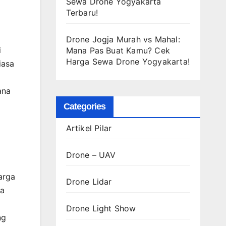
Sewa Drone Yogyakarta
Terbaru!
Drone Jogja Murah vs Mahal:
i
Mana Pas Buat Kamu? Cek
Harga Sewa Drone Yogyakarta!
iasa
ana
Categories
Artikel Pilar
Drone – UAV
arga
Drone Lidar
wa
Drone Light Show
ng