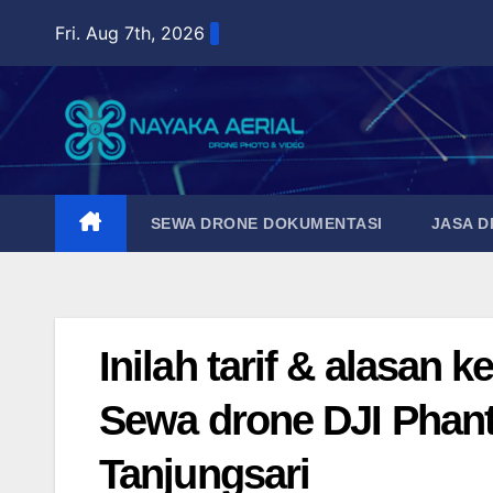
Skip
Fri. Aug 7th, 2026
to
content
SEWA DRONE DOKUMENTASI
JASA 
Inilah tarif & alasan
Sewa drone DJI Phant
Tanjungsari