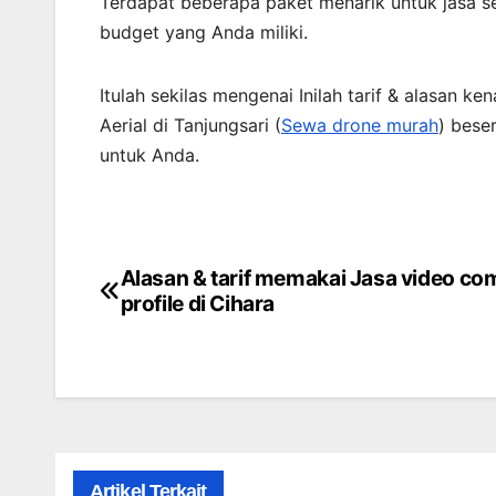
Terdapat beberapa paket menarik untuk jasa s
budget yang Anda miliki.
Itulah sekilas mengenai Inilah tarif & alasa
Aerial di Tanjungsari (
Sewa drone murah
) bese
untuk Anda.
Alasan & tarif memakai Jasa video c
Post
profile di Cihara
navigation
Artikel Terkait