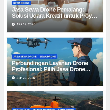
SEWA DRONE
Jasa Sewa Drone Pemalang:
Solusi Udara Kreatif untuk Proyek
Anda Tanpa Batas】
APR 19, 2026
JASA SEWA DRONE
SEWA DRONE
Perbandingan Layanan Drone
Profesional: Pilih Jasa Drone
Terbaik untuk Proyek Anda
SEP 22, 2025