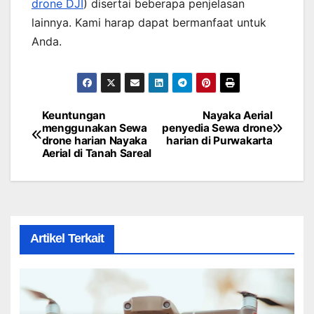
drone DJI
) disertai beberapa penjelasan
lainnya. Kami harap dapat bermanfaat untuk
Anda.
Keuntungan
Nayaka Aerial
Post
menggunakan Sewa
penyedia Sewa drone
drone harian Nayaka
harian di Purwakarta
navigation
Aerial di Tanah Sareal
Artikel Terkait