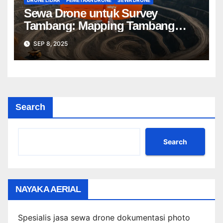
DRONE LIDAR
PEMETAAN DRONE
SEWA DRONE
Sewa Drone untuk Survey
Tambang: Mapping Tambang
Profesional Lebih Cepat & Akurat
SEP 8, 2025
Search
Search
NAYAKA AERIAL
Spesialis jasa sewa drone dokumentasi photo