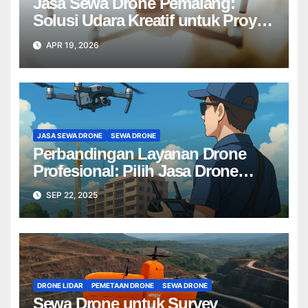
Jasa Sewa Drone Pemalang:
Solusi Udara Kreatif untuk Proyek
Anda Tanpa Batas】
APR 19, 2026
JASA SEWA DRONE
SEWA DRONE
Perbandingan Layanan Drone
Profesional: Pilih Jasa Drone
Terbaik untuk Proyek Anda
SEP 22, 2025
DRONE LIDAR
PEMETAAN DRONE
SEWA DRONE
Sewa Drone untuk Survey