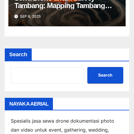
Tambang: Mapping Tambang
Profesional Lebih Cepat & Akurat
SEP 8, 2025
Search
Search
NAYAKA AERIAL
Spesialis jasa sewa drone dokumentasi photo
dan video untuk event, gathering, wedding,