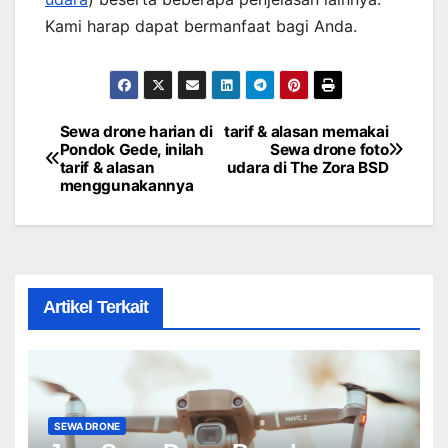
Kami harap dapat bermanfaat bagi Anda.
Sewa drone harian di
tarif & alasan memakai
Post
Pondok Gede, inilah
Sewa drone foto
tarif & alasan
udara di The Zora BSD
navigation
menggunakannya
Artikel Terkait
SEWA DRONE