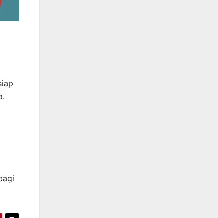
siap
a.
bagi