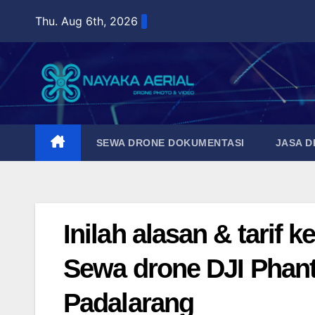
Skip
Thu. Aug 6th, 2026
to
content
SEWA DRONE DOKUMENTASI
JASA 
Inilah alasan & tarif
Sewa drone DJI Phant
Padalarang