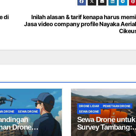
e di
Inilah alasan & tarif kenapa harus memi
Jasa video company profile Nayaka Aerial
Cikeu
DRONE LIDAR
PEMETAAN DRONE
WA DRONE
SEWA DRONE
SEWA DRONE
andingan
Sewa Drone untuk
nan Drone
Survey Tambang:
sional: Pilih Jasa
Mapping Tambang