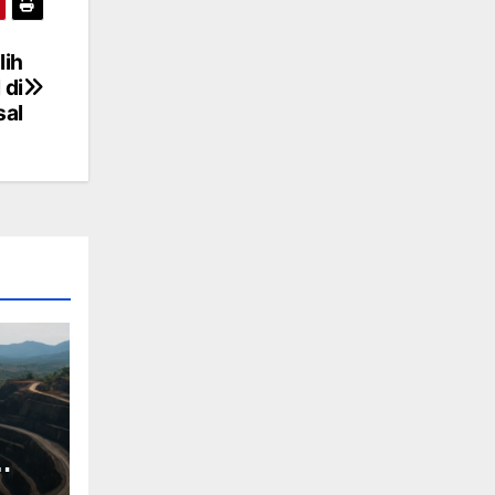
lih
 di
sal