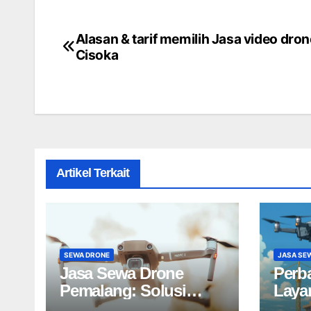
Alasan & tarif memilih Jasa video dron
Post
Cisoka
navigation
Artikel Terkait
SEWA DRONE
JASA SE
Jasa Sewa Drone
Perb
Pemalang: Solusi
Laya
Udara Kreatif untuk
Profe