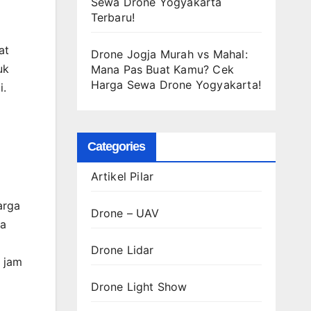
Sewa Drone Yogyakarta
Terbaru!
at
Drone Jogja Murah vs Mahal:
uk
Mana Pas Buat Kamu? Cek
Harga Sewa Drone Yogyakarta!
i.
Categories
Artikel Pilar
arga
Drone – UAV
wa
Drone Lidar
 jam
Drone Light Show