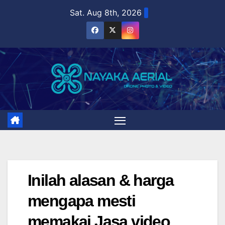
Skip
Sat. Aug 8th, 2026
to
content
Inilah alasan & harga
mengapa mesti
memakai Jasa video