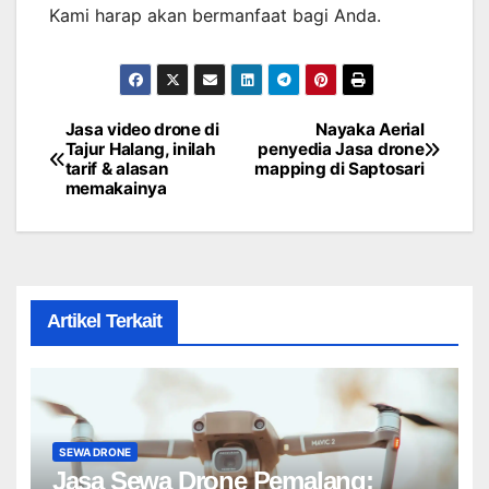
Kami harap akan bermanfaat bagi Anda.
Jasa video drone di
Nayaka Aerial
Post
Tajur Halang, inilah
penyedia Jasa drone
tarif & alasan
mapping di Saptosari
navigation
memakainya
Artikel Terkait
SEWA DRONE
Jasa Sewa Drone Pemalang: