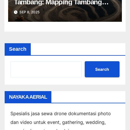
Tambang: Mapping Tambang
Profesional Lebih Cepat & Akurat
SEP 8, 2025
Search
Search
NAYAKA AERIAL
Spesialis jasa sewa drone dokumentasi photo
dan video untuk event, gathering, wedding,