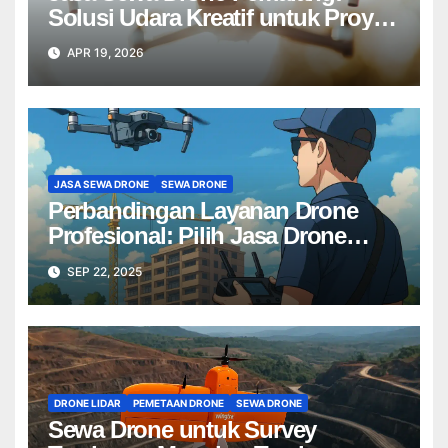
Solusi Udara Kreatif untuk Proyek
Anda Tanpa Batas】
APR 19, 2026
JASA SEWA DRONE
SEWA DRONE
Perbandingan Layanan Drone
Profesional: Pilih Jasa Drone
Terbaik untuk Proyek Anda
SEP 22, 2025
DRONE LIDAR
PEMETAAN DRONE
SEWA DRONE
Sewa Drone untuk Survey