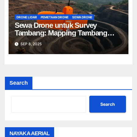
DRONE LIDAR
PEMETAAN DRONE
SEWA DRONE
Sewa Drone untuk Survey
Tambang: Mapping Tambang
Profesional Lebih Cepat & Akurat
SEP 8, 2025
Search
Search
NAYAKA AERIAL