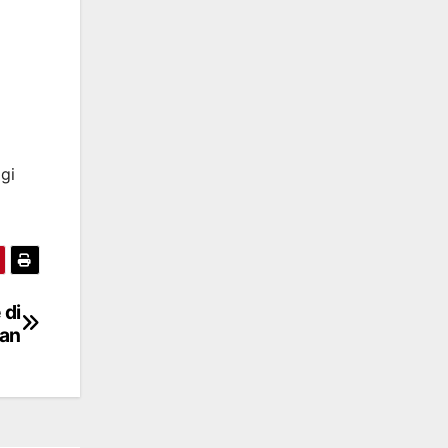
gi
 di
an