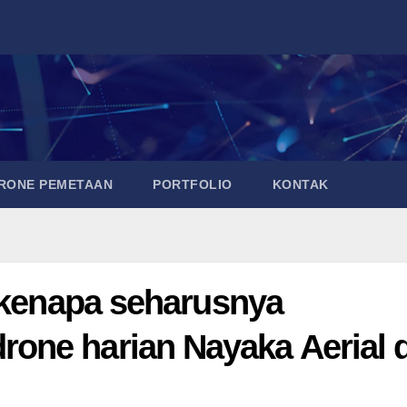
DRONE PEMETAAN
PORTFOLIO
KONTAK
a kenapa seharusnya
ne harian Nayaka Aerial d