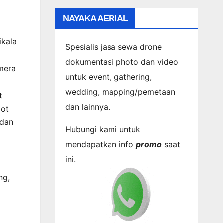
NAYAKA AERIAL
ikala
Spesialis jasa sewa drone
dokumentasi photo dan video
mera
untuk event, gathering,
wedding, mapping/pemetaan
t
dan lainnya.
lot
 dan
Hubungi kami untuk
mendapatkan info
promo
saat
ini.
ng,