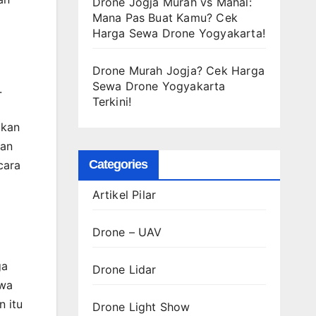
Drone Jogja Murah vs Mahal:
Mana Pas Buat Kamu? Cek
Harga Sewa Drone Yogyakarta!
Drone Murah Jogja? Cek Harga
Sewa Drone Yogyakarta
.
Terkini!
bkan
kan
Categories
cara
Artikel Pilar
Drone – UAV
ga
Drone Lidar
ewa
n itu
Drone Light Show