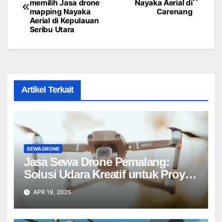
memilih Jasa drone
Nayaka Aerial di
navigation
mapping Nayaka
Carenang
Aerial di Kepulauan
Seribu Utara
Artikel Terkait
SEWA DRONE
Jasa Sewa Drone Pemalang:
Solusi Udara Kreatif untuk Proyek
Anda Tanpa Batas】
APR 19, 2026