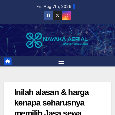
Skip
Fri. Aug 7th, 2026
to
content
Inilah alasan & harga
kenapa seharusnya
memilih Jasa sewa