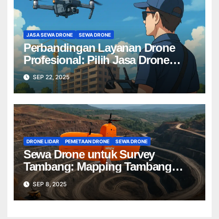
JASA SEWA DRONE
SEWA DRONE
Perbandingan Layanan Drone
Profesional: Pilih Jasa Drone
Terbaik untuk Proyek Anda
SEP 22, 2025
DRONE LIDAR
PEMETAAN DRONE
SEWA DRONE
Sewa Drone untuk Survey
Tambang: Mapping Tambang
Profesional Lebih Cepat & Akurat
SEP 8, 2025