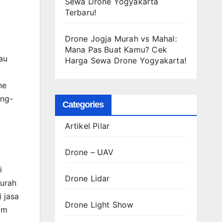
Sewa Drone Yogyakarta
Terbaru!
Drone Jogja Murah vs Mahal:
Mana Pas Buat Kamu? Cek
au
Harga Sewa Drone Yogyakarta!
ne
ang-
Categories
Artikel Pilar
Drone – UAV
i
Drone Lidar
murah
 jasa
Drone Light Show
am