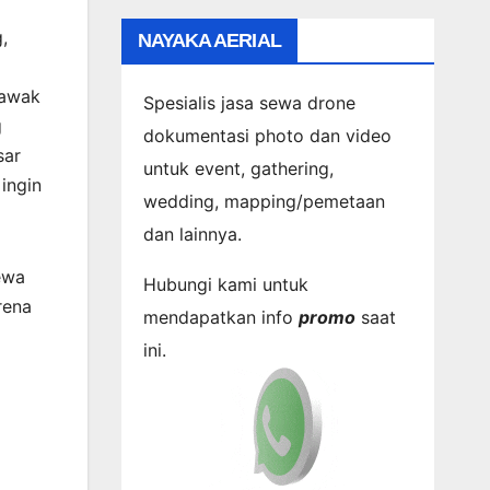
,
NAYAKA AERIAL
 awak
Spesialis jasa sewa drone
g
dokumentasi photo dan video
sar
untuk event, gathering,
ingin
wedding, mapping/pemetaan
dan lainnya.
ewa
Hubungi kami untuk
rena
mendapatkan info
promo
saat
ini.