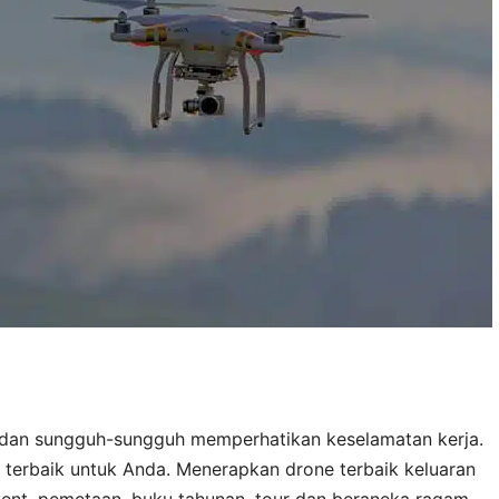
 dan sungguh-sungguh memperhatikan keselamatan kerja.
terbaik untuk Anda. Menerapkan drone terbaik keluaran
vent, pemetaan, buku tahunan, tour dan beraneka ragam