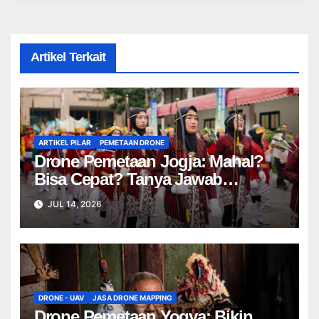
Artikel Terkait
ARTIKEL PILAR
PEMETAAN DRONE
Drone Pemetaan Jogja: Mahal?
Bisa Cepat? Tanya Jawab
Lengkap!
JUL 14, 2026
DRONE - UAV
JASA DRONE MAPPING
Drone Pemetaan Yogya: Bikin